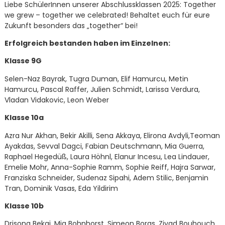
Liebe SchülerInnen unserer Abschlussklassen 2025: Together
we grew – together we celebrated! Behaltet euch für eure
Zukunft besonders das „together“ bei!
Erfolgreich bestanden haben im Einzelnen:
Klasse 9G
Selen-Naz Bayrak, Tugra Duman, Elif Hamurcu, Metin
Hamurcu, Pascal Raffer, Julien Schmidt, Larissa Verdura,
Vladan Vidakovic, Leon Weber
Klasse 10a
Azra Nur Akhan, Bekir Akilli, Sena Akkaya, Elirona Avdyli,Teoman
Ayakdas, Sevval Dagci, Fabian Deutschmann, Mia Guerra,
Raphael Hegedüß, Laura Höhnl, Elanur Incesu, Lea Lindauer,
Emelie Mohr, Anna-Sophie Ramm, Sophie Reiff, Hajra Sarwar,
Franziska Schneider, Sudenaz Sipahi, Adem Stilic, Benjamin
Tran, Dominik Vasas, Eda Yildirim
Klasse 10b
Drisona Bekaj, Mia Bohnhorst, Simeon Boras, Ziyad Bouhouch