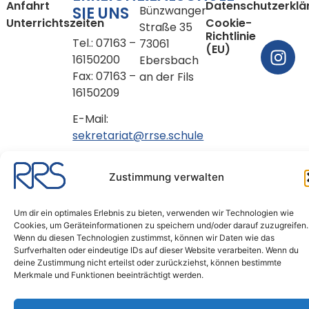
Anfahrt
Datenschutzerklä
SIE UNS
Bünzwanger
Unterrichtszeiten
Cookie-
Straße 35
Richtlinie
Tel.: 07163 –
73061
(EU)
16150200
Ebersbach
Fax: 07163 –
an der Fils
16150209
E-Mail:
sekretariat@rrse.schule
Copyright © 2026
Zustimmung verwalten
Raichberg-Realschule
Ebersbach
Um dir ein optimales Erlebnis zu bieten, verwenden wir Technologien wie
Cookies, um Geräteinformationen zu speichern und/oder darauf zuzugreifen.
Wenn du diesen Technologien zustimmst, können wir Daten wie das
Surfverhalten oder eindeutige IDs auf dieser Website verarbeiten. Wenn du
deine Zustimmung nicht erteilst oder zurückziehst, können bestimmte
Merkmale und Funktionen beeinträchtigt werden.