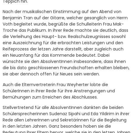
Teppich hin.
Nach der musikalischen Einstimmung auf den Abend von
Benjamin Tran auf der Gitarre, welcher gesanglich von Herrn
Voth begleitet wurde, begrüßte die Schulleiterin Frau Mak-
Troche das Publikum. In ihrer Rede machte sie deutlich, dass
die Verleihung des Haupt- bzw. Realschulzeugnisses sowohl
eine Auszeichnung für die erbrachten Leistungen und den
Reifeprozess der letzen Jahre darstellt, aber zugleich auch
ein Neuanfang für das Kommende bedeutet. Dabei
wünschte sie den AbsolventInnen insbesondere, dass ihnen
die bis dato geschlossenen Freundschaften erhalten bleiben,
sie aber dennoch offen für Neues sein werden.
Auch die Elternvertreterin Frau Weyherter lobte die
SchülerInnen in ihrer Rede für ihre Anstrengungen und
Bemühungen zum Erreichen des Abschlusses.
Stellvertretend für alle AbsolventInnen dankten die beiden
Schülersprecherinnen Sudenaz Sipahi und Eda Yildirim in ihrer
Rede allen LehrerInnen und Sekretärinnen für die Begleitung
in den letzten Jahren. Ganz besonders hoben sie die
Bedeutung ihrer Eltern hervor, welche sie in den letzen Jahren