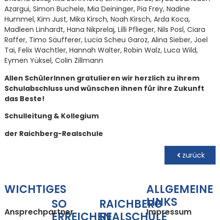
Azargui, Simon Buchele, Mia Deininger, Pia Frey, Nadine
Hummel, Kim Just, Mika Kirsch, Noah Kirsch, Arda Koca,
Madleen Linhardt, Hana Nikprelaj, Lilli Pflieger, Nils Posl, Ciara
Raffer, Timo Säufferer, Lucia Scheu Garoz, Alina Sieber, Joel
Tai, Felix Wachtler, Hannah Walter, Robin Walz, Luca Wild,
Eymen Yüksel, Colin Zillmann
Allen SchülerInnen gratulieren wir herzlich zu ihrem
Schulabschluss und wünschen ihnen für ihre Zukunft
das Beste!
Schulleitung & Kollegium
der Raichberg-Realschule
zurück
WICHTIGES
ALLGEMEINE
LINKS
SO
RAICHBERG
Ansprechpartner
Impressum
ERREICHEN
REALSCHULE