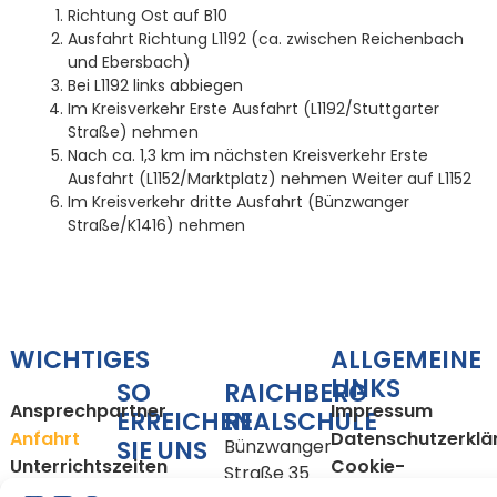
Richtung Ost auf B10
Ausfahrt Richtung L1192 (ca. zwischen Reichenbach
und Ebersbach)
Bei L1192 links abbiegen
Im Kreisverkehr Erste Ausfahrt (L1192/Stuttgarter
Straße) nehmen
Nach ca. 1,3 km im nächsten Kreisverkehr Erste
Ausfahrt (L1152/Marktplatz) nehmen Weiter auf L1152
Im Kreisverkehr dritte Ausfahrt (Bünzwanger
Straße/K1416) nehmen
WICHTIGES
ALLGEMEINE
LINKS
SO
RAICHBERG
Ansprechpartner
Impressum
ERREICHEN
REALSCHULE
Anfahrt
Datenschutzerklä
SIE UNS
Bünzwanger
Unterrichtszeiten
Cookie-
Straße 35
Richtlinie