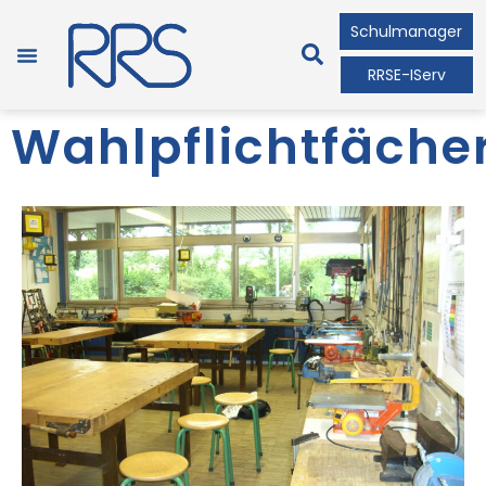
Schulmanager
RRSE-IServ
Wahlpflichtfäche