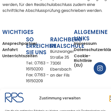
werden, für den Realschulabschluss zudem eine
schriftliche Abschlussprüfung geschrieben werden.
WICHTIGES
ALLGEMEINE
LINKS
SO
RAICHBERG
Ansprechpartner
Impressum
ERREICHEN
REALSCHULE
Anfahrt
Datenschutzerklä
SIE UNS
Bünzwanger
Unterrichtszeiten
Cookie-
Straße 35
Richtlinie
Tel.: 07163 –
73061
(EU)
16150200
Ebersbach
Fax: 07163 –
an der Fils
16150209
E-Mail:
sekretariat@rrse.schule
Zustimmung verwalten
Copyright © 2026
Um dir ein optimales Erlebnis zu bieten, verwenden wir Technologien wie