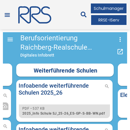
Schulmanager
RRSE-IServ