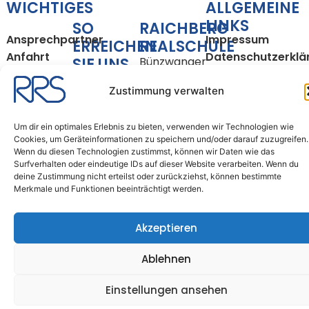
WICHTIGES
ALLGEMEINE
LINKS
SO
RAICHBERG
Ansprechpartner
Impressum
ERREICHEN
REALSCHULE
Anfahrt
Datenschutzerklä
SIE UNS
Bünzwanger
Unterrichtszeiten
Cookie-
Straße 35
Richtlinie
Zustimmung verwalten
Tel.: 07163 –
73061
(EU)
16150200
Ebersbach
Fax: 07163 –
an der Fils
Um dir ein optimales Erlebnis zu bieten, verwenden wir Technologien wie
Cookies, um Geräteinformationen zu speichern und/oder darauf zuzugreifen.
16150209
Wenn du diesen Technologien zustimmst, können wir Daten wie das
Surfverhalten oder eindeutige IDs auf dieser Website verarbeiten. Wenn du
E-Mail:
deine Zustimmung nicht erteilst oder zurückziehst, können bestimmte
sekretariat@rrse.schule
Merkmale und Funktionen beeinträchtigt werden.
Copyright © 2026
Akzeptieren
Raichberg-Realschule
Ebersbach
Ablehnen
Einstellungen ansehen