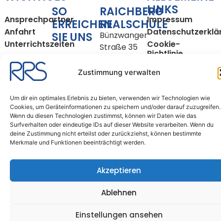
LINKS
SO
RAICHBERG
Ansprechpartner
Impressum
ERREICHEN
REALSCHULE
Anfahrt
Datenschutzerklä
SIE UNS
Bünzwanger
Unterrichtszeiten
Cookie-
Straße 35
Richtlinie
Tel.: 07163 –
73061
(EU)
16150200
Ebersbach
Zustimmung verwalten
Fax: 07163 –
an der Fils
16150209
Um dir ein optimales Erlebnis zu bieten, verwenden wir Technologien wie
Cookies, um Geräteinformationen zu speichern und/oder darauf zuzugreifen.
E-Mail:
Wenn du diesen Technologien zustimmst, können wir Daten wie das
sekretariat@rrse.schule
Surfverhalten oder eindeutige IDs auf dieser Website verarbeiten. Wenn du
deine Zustimmung nicht erteilst oder zurückziehst, können bestimmte
Merkmale und Funktionen beeinträchtigt werden.
Copyright © 2026
Raichberg-Realschule
Akzeptieren
Ebersbach
Ablehnen
Einstellungen ansehen