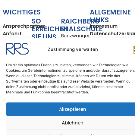
WICHTIGES
ALLGEMEINE
LINKS
SO
RAICHBERG
Ansprechpartner
Impressum
ERREICHEN
REALSCHULE
Anfahrt
Datenschutzerklä
SIE UNS
Bünzwanger
Unterrichtszeiten
Cookie-
Straße 35
Richtlinie
Tel.: 07163 –
Zustimmung verwalten
73061
(EU)
16150200
Ebersbach
Fax: 07163 –
an der Fils
Um dir ein optimales Erlebnis zu bieten, verwenden wir Technologien wie
16150209
Cookies, um Geräteinformationen zu speichern und/oder darauf zuzugreifen.
Wenn du diesen Technologien zustimmst, können wir Daten wie das
Surfverhalten oder eindeutige IDs auf dieser Website verarbeiten. Wenn du
E-Mail:
deine Zustimmung nicht erteilst oder zurückziehst, können bestimmte
sekretariat@rrse.schule
Merkmale und Funktionen beeinträchtigt werden.
Copyright © 2026
Akzeptieren
Raichberg-Realschule
Ebersbach
Ablehnen