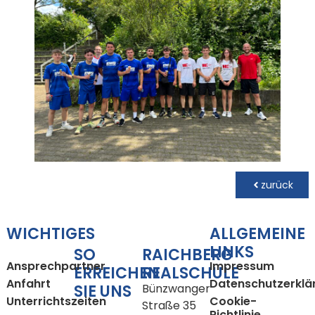
zurück
WICHTIGES
ALLGEMEINE
LINKS
SO
RAICHBERG
Ansprechpartner
Impressum
ERREICHEN
REALSCHULE
Anfahrt
Datenschutzerklä
SIE UNS
Bünzwanger
Unterrichtszeiten
Cookie-
Straße 35
Richtlinie