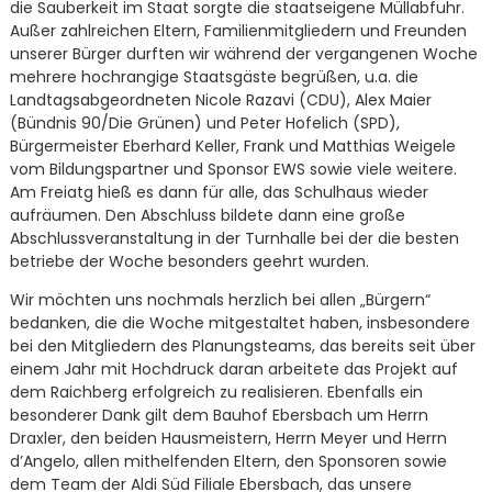
die Sauberkeit im Staat sorgte die staatseigene Müllabfuhr.
Außer zahlreichen Eltern, Familienmitgliedern und Freunden
unserer Bürger durften wir während der vergangenen Woche
mehrere hochrangige Staatsgäste begrüßen, u.a. die
Landtagsabgeordneten Nicole Razavi (CDU), Alex Maier
(Bündnis 90/Die Grünen) und Peter Hofelich (SPD),
Bürgermeister Eberhard Keller, Frank und Matthias Weigele
vom Bildungspartner und Sponsor EWS sowie viele weitere.
Am Freiatg hieß es dann für alle, das Schulhaus wieder
aufräumen. Den Abschluss bildete dann eine große
Abschlussveranstaltung in der Turnhalle bei der die besten
betriebe der Woche besonders geehrt wurden.
Wir möchten uns nochmals herzlich bei allen „Bürgern“
bedanken, die die Woche mitgestaltet haben, insbesondere
bei den Mitgliedern des Planungsteams, das bereits seit über
einem Jahr mit Hochdruck daran arbeitete das Projekt auf
dem Raichberg erfolgreich zu realisieren. Ebenfalls ein
besonderer Dank gilt dem Bauhof Ebersbach um Herrn
Draxler, den beiden Hausmeistern, Herrn Meyer und Herrn
d’Angelo, allen mithelfenden Eltern, den Sponsoren sowie
dem Team der Aldi Süd Filiale Ebersbach, das unsere