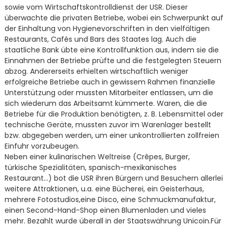
sowie vom Wirtschaftskontrolldienst der USR. Dieser
überwachte die privaten Betriebe, wobei ein Schwerpunkt auf
der Einhaltung von Hygienevorschriften in den vielfältigen
Restaurants, Cafés und Bars des Staates lag. Auch die
staatliche Bank übte eine Kontrollfunktion aus, indem sie die
Einnahmen der Betriebe prüfte und die festgelegten Steuern
abzog. Andererseits erhielten wirtschaftlich weniger
erfolgreiche Betriebe auch in gewissem Rahmen finanzielle
Unterstützung oder mussten Mitarbeiter entlassen, um die
sich wiederum das Arbeitsamt kümmerte. Waren, die die
Betriebe für die Produktion benötigten, z. B. Lebensmittel oder
technische Geräte, mussten zuvor im Warenlager bestellt
bzw. abgegeben werden, um einer unkontrollierten zollfreien
Einfuhr vorzubeugen.
Neben einer kulinarischen Weltreise (Crêpes, Burger,
türkische Spezialitäten, spanisch-mexikanisches
Restaurant…) bot die USR ihren Bürgern und Besuchern allerlei
weitere Attraktionen, u.a. eine Bücherei, ein Geisterhaus,
mehrere Fotostudios,eine Disco, eine Schmuckmanufaktur,
einen Second-Hand-Shop einen Blumenladen und vieles
mehr. Bezahlt wurde überall in der Staatswährung Unicoin.Für