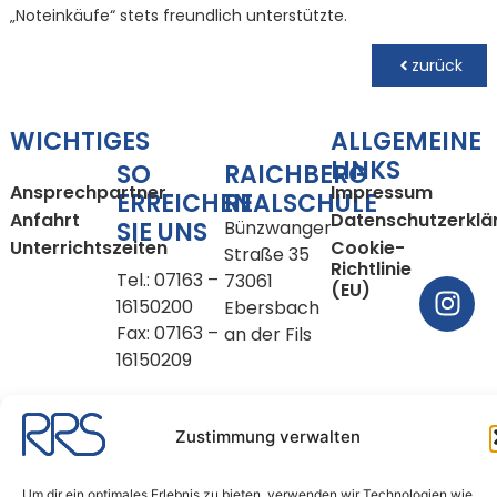
„Noteinkäufe“ stets freundlich unterstützte.
zurück
WICHTIGES
ALLGEMEINE
LINKS
SO
RAICHBERG
Ansprechpartner
Impressum
ERREICHEN
REALSCHULE
Anfahrt
Datenschutzerklä
SIE UNS
Bünzwanger
Unterrichtszeiten
Cookie-
Straße 35
Richtlinie
Tel.: 07163 –
73061
(EU)
16150200
Ebersbach
Fax: 07163 –
an der Fils
16150209
E-Mail:
sekretariat@rrse.schule
Zustimmung verwalten
Copyright © 2026
Um dir ein optimales Erlebnis zu bieten, verwenden wir Technologien wie