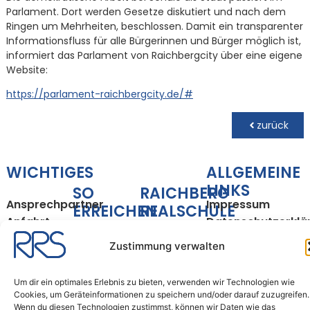
Parlament. Dort werden Gesetze diskutiert und nach dem
Ringen um Mehrheiten, beschlossen. Damit ein transparenter
Informationsfluss für alle Bürgerinnen und Bürger möglich ist,
informiert das Parlament von Raichbergcity über eine eigene
Website:
https://parlament-raichbergcity.de/#
zurück
WICHTIGES
ALLGEMEINE
LINKS
SO
RAICHBERG
Ansprechpartner
Impressum
ERREICHEN
REALSCHULE
Anfahrt
Datenschutzerklä
SIE UNS
Bünzwanger
Unterrichtszeiten
Cookie-
Straße 35
Zustimmung verwalten
Richtlinie
Tel.: 07163 –
73061
(EU)
16150200
Ebersbach
Um dir ein optimales Erlebnis zu bieten, verwenden wir Technologien wie
Fax: 07163 –
an der Fils
Cookies, um Geräteinformationen zu speichern und/oder darauf zuzugreifen.
16150209
Wenn du diesen Technologien zustimmst, können wir Daten wie das