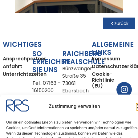
zurück
WICHTIGES
ALLGEMEINE
LINKS
SO
RAICHBERG
Ansprechpartner
Impressum
ERREICHEN
REALSCHULE
Anfahrt
Datenschutzerklä
SIE UNS
Bünzwanger
Unterrichtszeiten
Cookie-
Straße 35
Richtlinie
Tel.: 07163 –
73061
(EU)
16150200
Ebersbach
Fax: 07163 –
an der Fils
16150209
Zustimmung verwalten
E-Mail:
Um dir ein optimales Erlebnis zu bieten, verwenden wir Technologien wie
sekretariat@rrse.schule
Cookies, um Geräteinformationen zu speichern und/oder darauf zuzugreifen.
Wenn du diesen Technologien zustimmst, können wir Daten wie das