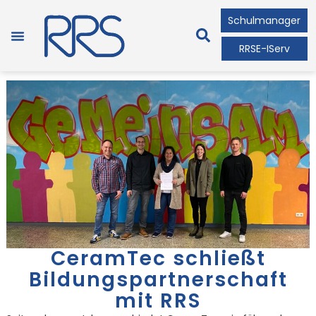
Schulmanager
RRSE-IServ
CeramTec schließt
Bildungspartnerschaft
mit RRS