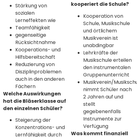
kooperiert die Schule?
Stärkung von
sozialen
Kooperation von
Lerneffekten wie
Schule, Musikschule
Teamfähigkeit
und örtlichem
gegenseitige
Musikverein ist
Rücksichtnahme
unabdingbar
Kooperations- und
Lehrkräfte der
Hilfsbereitschaft
Musikschule erteilen
Reduzierung von
den instrumentalen
Disziplinproblemen
Gruppenunterricht
auch in den anderen
Musikverein/Musiksch
Fächern
nimmt Schüler nach
Welche Auswirkungen
2 Jahren auf und
hat die Bläserklasse auf
stellt
den einzelnen Schüler?
gegebenenfalls
Instrumente zur
Steigerung der
Verfügung
Konzentrations- und
Was kommt finanziell
Lernfähigkeit durch