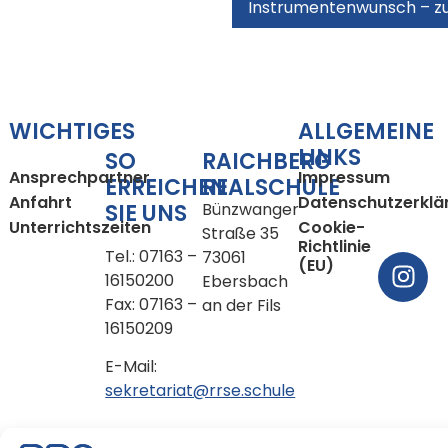
Instrumentenwunsch – 
WICHTIGES
ALLGEMEINE
LINKS
SO
RAICHBERG
Ansprechpartner
Impressum
ERREICHEN
REALSCHULE
Anfahrt
Datenschutzerklä
SIE UNS
Bünzwanger
Unterrichtszeiten
Cookie-
Straße 35
Richtlinie
Tel.: 07163 –
73061
(EU)
16150200
Ebersbach
Fax: 07163 –
an der Fils
16150209
E-Mail:
sekretariat@rrse.schule
Copyright © 2026